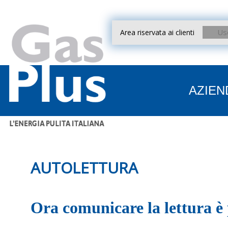
Area riservata ai clienti
AZIEN
Il Gruppo Azienda
Procedure contrattuali
AUTOLETTURA
Interpretazione Bolletta
Autolettura
Domiciliazione Bancaria
Ora comunicare la lettura è 
Reclami