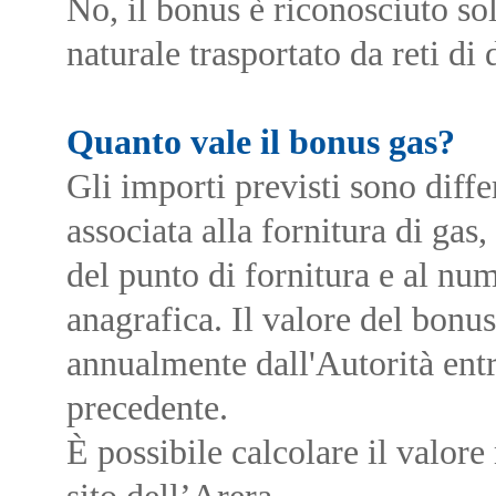
No, il bonus è riconosciuto sol
naturale trasportato da reti di 
Quanto vale il bonus gas?
Gli importi previsti sono diffe
associata alla fornitura di gas
del punto di fornitura e al nu
anagrafica. Il valore del bonu
annualmente dall'Autorità entr
precedente.
È possibile calcolare il valor