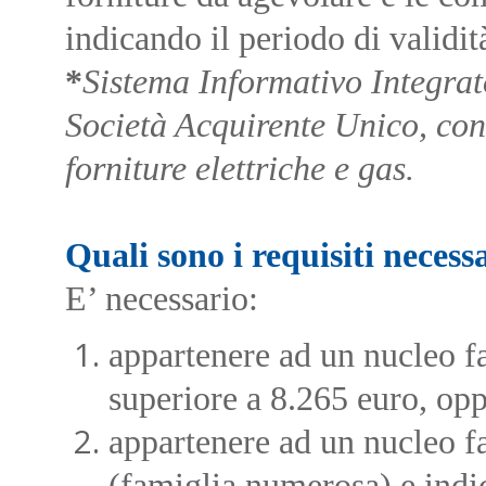
indicando il periodo di validit
*
Sistema Informativo Integrato
Società Acquirente Unico, cont
forniture elettriche e gas.
Quali sono i requisiti necess
E’ necessario:
appartenere ad un nucleo f
superiore a 8.265 euro, op
appartenere ad un nucleo fa
(famiglia numerosa) e indi