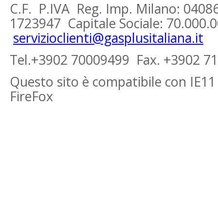
C.F. P.IVA Reg. Imp. Milano: 0408
1723947 Capitale Sociale: 70.000.00
servizioclienti@gasplusitaliana.it
Tel.+3902 70009499 Fax. +3902 7
Questo sito è compatibile con IE11
FireFox