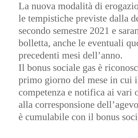
La nuova modalità di erogazio
le tempistiche previste dalla 
secondo semestre 2021 e saran
bolletta, anche le eventuali qu
precedenti mesi dell’anno.
Il bonus sociale gas è riconos
primo giorno del mese in cui il
competenza e notifica ai vari 
alla corresponsione dell’agevol
è cumulabile con il bonus socia