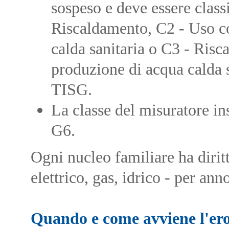
sospeso e deve essere classi
Riscaldamento, C2 - Uso co
calda sanitaria o C3 - Risc
produzione di acqua calda sa
TISG.
La classe del misuratore in
G6.
Ogni nucleo familiare ha dirit
elettrico, gas, idrico - per an
Quando e come avviene l'er